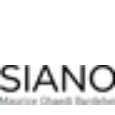
Sollte ein Keilrahmen
beschädigt bei dir ankommen
, melde dich
bitte
unverzüglich nach Erhalt
mit Fotodokumentation.
In diesem Fall wird gemeinsam eine angemessene Lösung
gefunden.