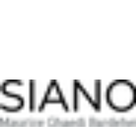
Sollte eine Sendung beschädigt bei dir ankommen, melde dich
Nach erfolgreicher Prüfung der Rücksendung erfolgt die
bitte
zeitnah nach Erhalt
per E-Mail, damit wir gemeinsam eine
Rückerstattung des Kaufbetrags über das ursprünglich genutzte
Lösung finden können.
Zahlungsmittel.