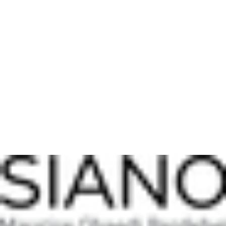
Die Kosten für die Rücksendung trägt der Käufer, sofern der
möglich.
Widerruf rechtmäßig erfolgt.
Beschädigte Sendungen
Rückerstattung
Sollte eine Sendung beschädigt bei dir ankommen, melde dich
Nach erfolgreicher Prüfung der Rücksendung erfolgt die
bitte
zeitnah nach Erhalt
per E-Mail, damit wir gemeinsam eine
Rückerstattung des Kaufbetrags über das ursprünglich genutzte
Lösung finden können.
Zahlungsmittel.