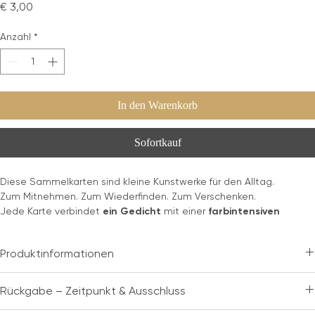
Sammelkarte " Verlorene Zeit "
Preis
€ 3,00
Anzahl
*
In den Warenkorb
Sofortkauf
Diese Sammelkarten sind kleine Kunstwerke für den Alltag.
Zum Mitnehmen. Zum Wiederfinden. Zum Verschenken.
Jede Karte verbindet
ein Gedicht
mit einer
farbintensiven
Illustration
.
Vorderseite: Bild.
Produktinformationen
Rückseite: Wort.
Die Karten sind bewusst handlich gehalten – sie passen in Bücher,
Produkt:
Sammelkarte · Gedicht & Illustration